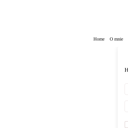
Przejdź
do
treści
Home
O mnie
H