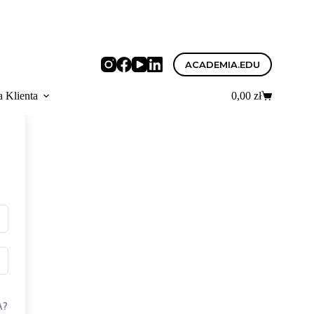
ACADEMIA.EDU
a Klienta
0,00
zł
Koszyk
A?