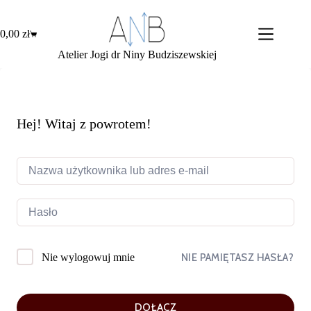
Przejdź
do
treści
0,00
zł
Koszyk
Atelier Jogi dr Niny Budziszewskiej
Hej! Witaj z powrotem!
NIE PAMIĘTASZ HASŁA?
Nie wylogowuj mnie
DOŁĄCZ