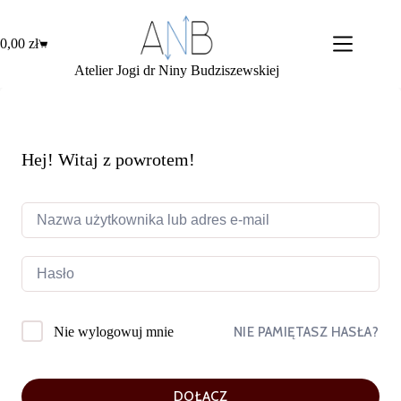
Przejdź
do
treści
0,00
zł
Koszyk
Atelier Jogi dr Niny Budziszewskiej
Hej! Witaj z powrotem!
NIE PAMIĘTASZ HASŁA?
Nie wylogowuj mnie
DOŁĄCZ