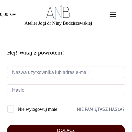
Przejdź
do
treści
0,00
zł
Koszyk
Atelier Jogi dr Niny Budziszewskiej
Hej! Witaj z powrotem!
NIE PAMIĘTASZ HASŁA?
Nie wylogowuj mnie
DOŁĄCZ