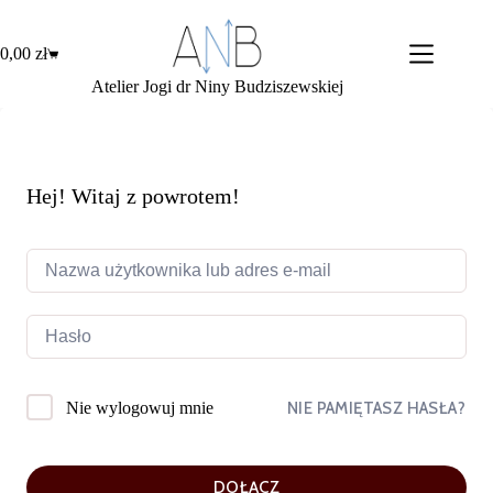
Przejdź
do
treści
0,00
zł
Koszyk
Atelier Jogi dr Niny Budziszewskiej
Hej! Witaj z powrotem!
NIE PAMIĘTASZ HASŁA?
Nie wylogowuj mnie
DOŁĄCZ