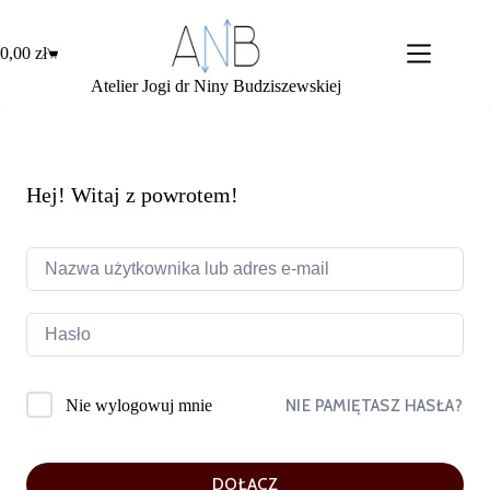
Przejdź
do
treści
0,00
zł
Koszyk
Atelier Jogi dr Niny Budziszewskiej
Hej! Witaj z powrotem!
NIE PAMIĘTASZ HASŁA?
Nie wylogowuj mnie
DOŁĄCZ