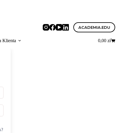
ACADEMIA.EDU
a Klienta
0,00
zł
Koszyk
A?