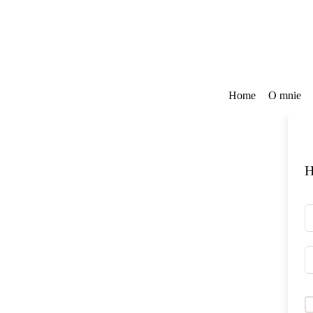
Przejdź
do
treści
Home
O mnie
H