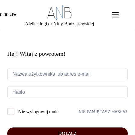
Przejdź
do
treści
0,00
zł
Koszyk
Atelier Jogi dr Niny Budziszewskiej
Hej! Witaj z powrotem!
NIE PAMIĘTASZ HASŁA?
Nie wylogowuj mnie
DOŁĄCZ