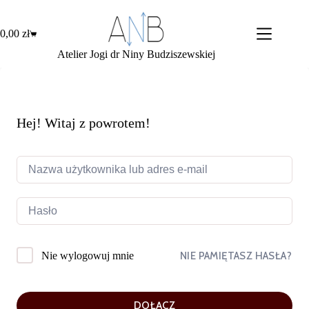
Przejdź
do
treści
0,00
zł
Koszyk
Atelier Jogi dr Niny Budziszewskiej
Hej! Witaj z powrotem!
NIE PAMIĘTASZ HASŁA?
Nie wylogowuj mnie
DOŁĄCZ