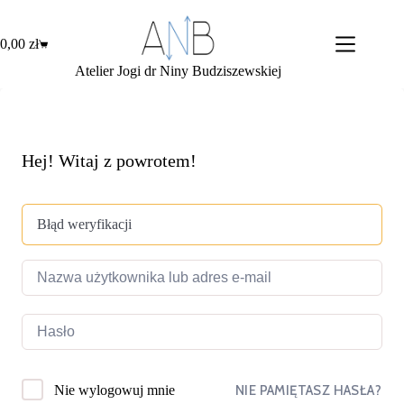
Przejdź
do
treści
0,00
zł
Koszyk
Atelier Jogi dr Niny Budziszewskiej
Hej! Witaj z powrotem!
Błąd weryfikacji
NIE PAMIĘTASZ HASŁA?
Nie wylogowuj mnie