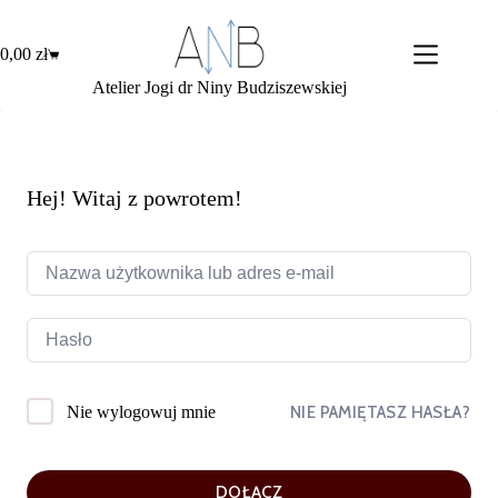
Przejdź
do
treści
0,00
zł
Koszyk
Atelier Jogi dr Niny Budziszewskiej
Hej! Witaj z powrotem!
NIE PAMIĘTASZ HASŁA?
Nie wylogowuj mnie
DOŁĄCZ