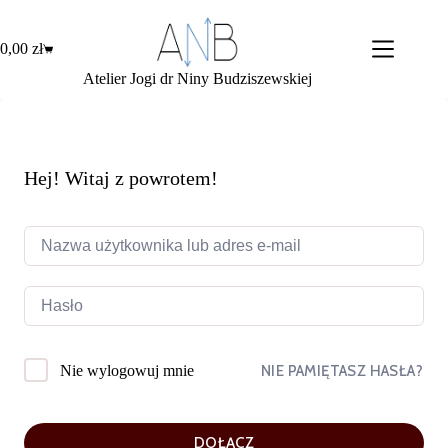
Przejdź
do
treści
0,00
zł
Koszyk
Atelier Jogi dr Niny Budziszewskiej
Hej! Witaj z powrotem!
NIE PAMIĘTASZ HASŁA?
Nie wylogowuj mnie
DOŁĄCZ