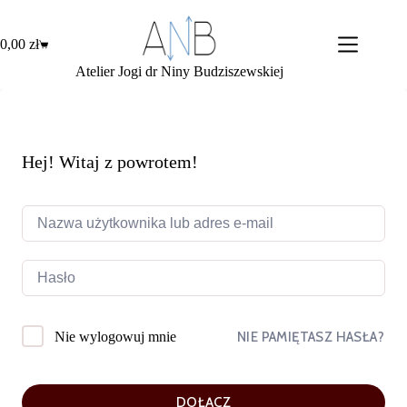
Przejdź
do
treści
0,00
zł
Koszyk
Atelier Jogi dr Niny Budziszewskiej
Hej! Witaj z powrotem!
NIE PAMIĘTASZ HASŁA?
Nie wylogowuj mnie
DOŁĄCZ