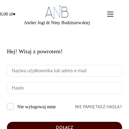
Przejdź
do
treści
0,00
zł
Koszyk
Atelier Jogi dr Niny Budziszewskiej
Hej! Witaj z powrotem!
NIE PAMIĘTASZ HASŁA?
Nie wylogowuj mnie
DOŁĄCZ