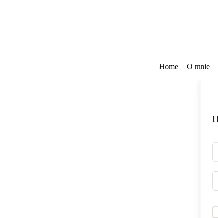
Przejdź
do
treści
Home
O mnie
H