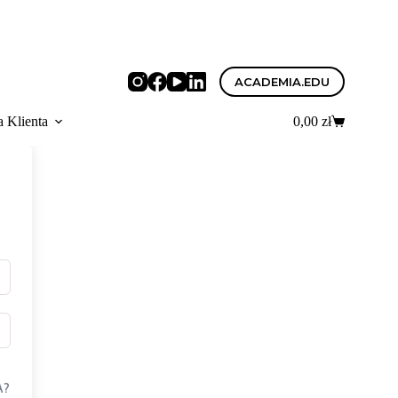
ACADEMIA.EDU
a Klienta
0,00
zł
Koszyk
A?