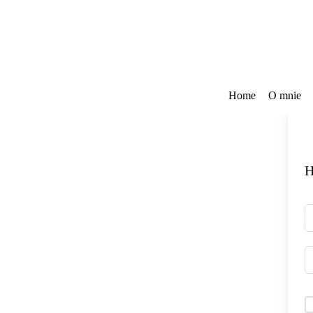
Przejdź
do
treści
Home
O mnie
H