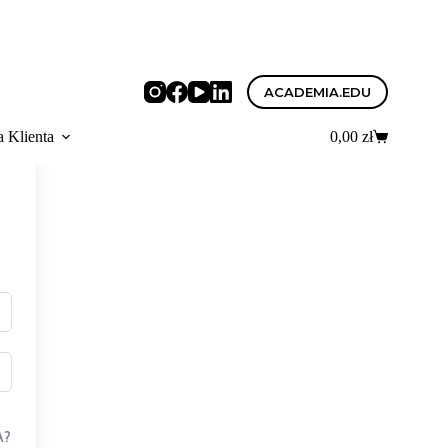
ACADEMIA.EDU
a Klienta
0,00
zł
Koszyk
A?