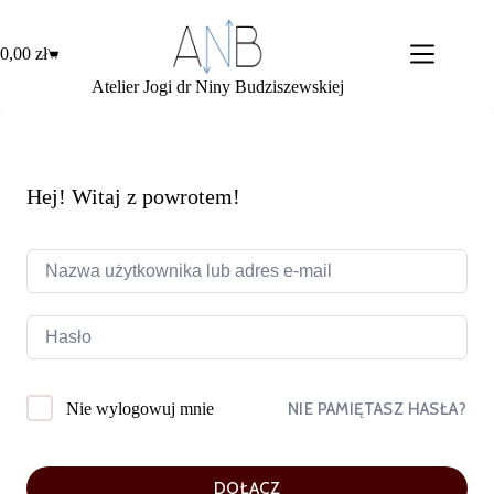
Przejdź
do
treści
0,00
zł
Koszyk
Atelier Jogi dr Niny Budziszewskiej
Hej! Witaj z powrotem!
NIE PAMIĘTASZ HASŁA?
Nie wylogowuj mnie
DOŁĄCZ