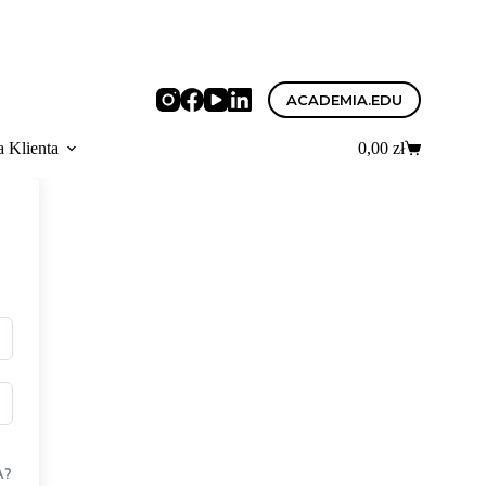
ACADEMIA.EDU
a Klienta
0,00
zł
Koszyk
A?