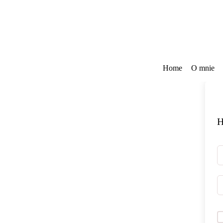
Przejdź
do
treści
Home
O mnie
H