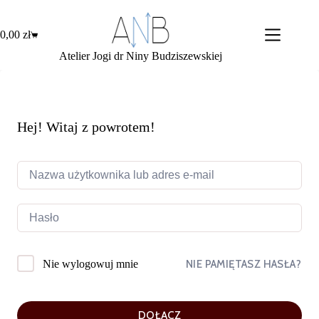
Przejdź
do
treści
0,00
zł
Koszyk
Atelier Jogi dr Niny Budziszewskiej
Hej! Witaj z powrotem!
NIE PAMIĘTASZ HASŁA?
Nie wylogowuj mnie
DOŁĄCZ