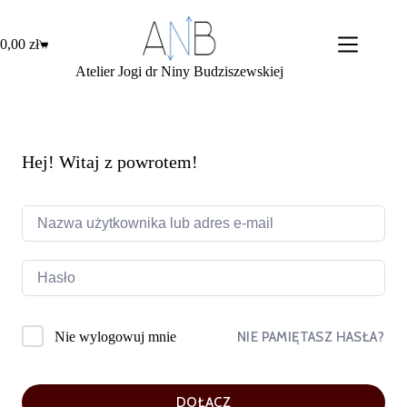
Przejdź
do
treści
0,00
zł
Koszyk
Atelier Jogi dr Niny Budziszewskiej
Hej! Witaj z powrotem!
NIE PAMIĘTASZ HASŁA?
Nie wylogowuj mnie
DOŁĄCZ