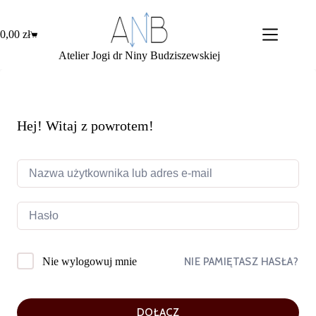
Przejdź
do
treści
0,00
zł
Koszyk
Atelier Jogi dr Niny Budziszewskiej
Hej! Witaj z powrotem!
NIE PAMIĘTASZ HASŁA?
Nie wylogowuj mnie
DOŁĄCZ