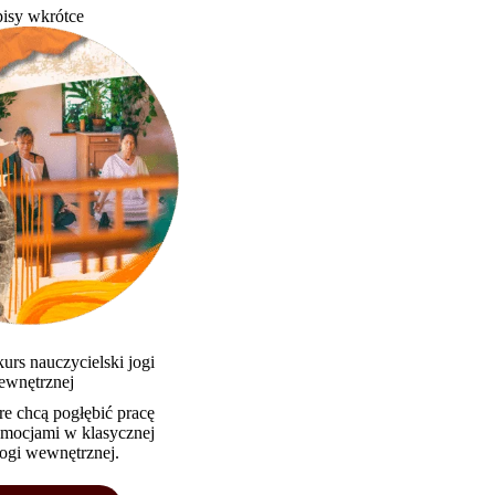
isy wkrótce
urs nauczycielski jogi
ewnętrznej
re chcą pogłębić pracę
emocjami w klasycznej
jogi wewnętrznej.