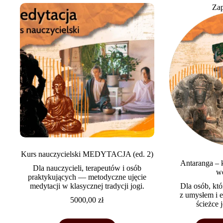
Zap
Kurs nauczycielski MEDYTACJA (ed. 2)
Antaranga – k
Dla nauczycieli, terapeutów i osób
w
praktykujących — metodyczne ujęcie
medytacji w klasycznej tradycji jogi.
Dla osób, któ
z umysłem i 
5000,00
zł
ścieżce 
Ten